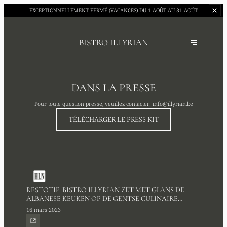
EXCEPTIONNELLEMENT FERMÉ (VACANCES)
DU 1 AOÛT AU 31 AOÛT
BISTRO ILLYRIAN
DANS LA PRESSE
Pour toute question presse, veuillez contacter:
info@illyrian.be
TÉLÉCHARGER LE PRESS KIT
RESTOTIP. BISTRO ILLYRIAN ZET MET GLANS DE
ALBANESE KEUKEN OP DE GENTSE CULINAIRE
KAART
16 mars 2023