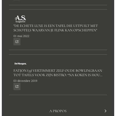
"DE ECHETE LUXE IS EEN TAFEL DIE UITPUILT MET
SCHOTELS WAARVAN JE FLINK KAN OPSCHEPPEN"
01 mai 2022
FATJON (33) VERTIMMERT ZELF OUDE BOWLINGBAAN
TOT TAFELS VOOR ZIJN BISTRO: “NA KOKEN IS HOUT
MIJN TWEEDE PASSIE”
03 décembre 2019
A PROPOS