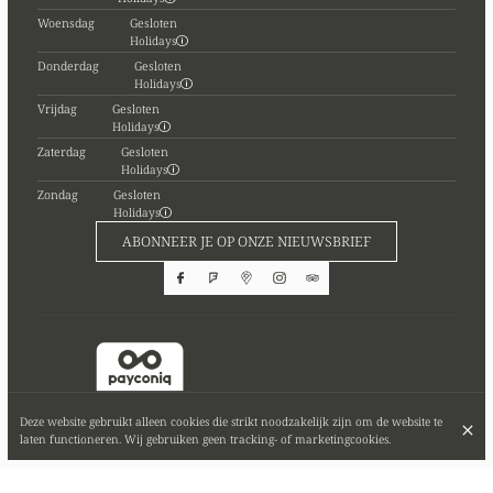
Woensdag
Gesloten
Holidays
Donderdag
Gesloten
Holidays
Vrijdag
Gesloten
Holidays
Zaterdag
Gesloten
Holidays
Zondag
Gesloten
Holidays
ABONNEER JE OP ONZE NIEUWSBRIEF
Deze website gebruikt alleen cookies die strikt noodzakelijk zijn om de website te
laten functioneren. Wij gebruiken geen tracking- of marketingcookies.
© Bistro Illyrian 2026